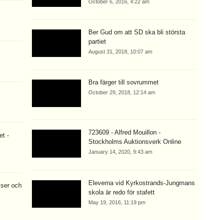
October 6, 2016, 4:22 am
Ber Gud om att SD ska bli största
partiet
August 31, 2018, 10:07 am
Bra färger till sovrummet
October 29, 2018, 12:14 am
723609 - Alfred Mouillon -
et -
Stockholms Auktionsverk Online
January 14, 2020, 9:43 am
Eleverna vid Kyrkostrands-Jungmans
iser och
skola är redo för stafett
May 19, 2016, 11:19 pm