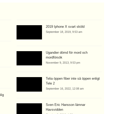
2019 Iphone X svart sköld
September 18, 2019, 9:53 am
Ugandier dömd för mord och
mordförsök
November 9, 2013, 9:53 pm
Telia öppen fiber inte så öppen enligt
Tele 2
September 16, 2022, 12:08 am
lig
Sven Eric Hansson lämnar
Havsvidden