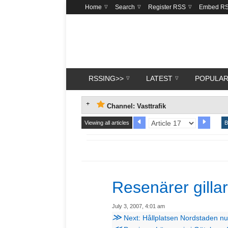
Home
Search
Register RSS
Embed R
RSSING>>
LATEST
POPULA
Channel: Vasttrafik
Viewing all articles
B
Resenärer gillar
July 3, 2007, 4:01 am
≫
Next: Hållplatsen Nordstaden 