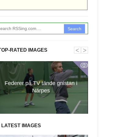
Search
˂
˃
TOP-RATED IMAGES
ↂ
Federer på TV tände gnistan i
Vattenfla
Närpes
LATEST IMAGES