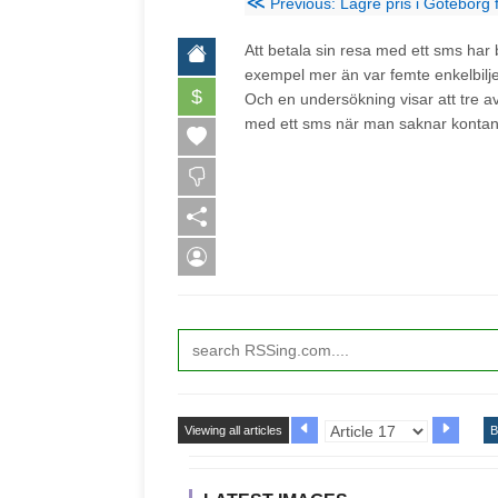
≪
Previous: Lägre pris i Göteborg 
Att betala sin resa med ett sms har b
exempel mer än var femte enkelbilje
$
Och en undersökning visar att tre av 
med ett sms när man saknar kontan
Viewing all articles
B