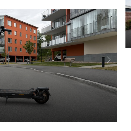
x
E
Aug