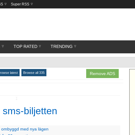
SS
Super RSS
R
TOP RATED
TRENDING
rowse latest
Browse all 335
Remove ADS
↧
 sms-biljetten
nu ombyggd med nya lägen