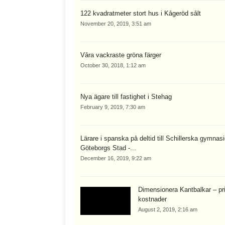
122 kvadratmeter stort hus i Kågeröd sålt
November 20, 2019, 3:51 am
Våra vackraste gröna färger
October 30, 2018, 1:12 am
Nya ägare till fastighet i Stehag
February 9, 2019, 7:30 am
Lärare i spanska på deltid till Schillerska gymnasi
Göteborgs Stad -...
December 16, 2019, 9:22 am
Dimensionera Kantbalkar – pr
kostnader
August 2, 2019, 2:16 am