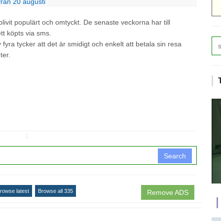
från 20 augusti
livit populärt och omtyckt. De senaste veckorna har till
tt köpts via sms.
fyra tycker att det är smidigt och enkelt att betala sin resa
ter.
↧
Search
rowse latest
Browse all 335
Remove ADS