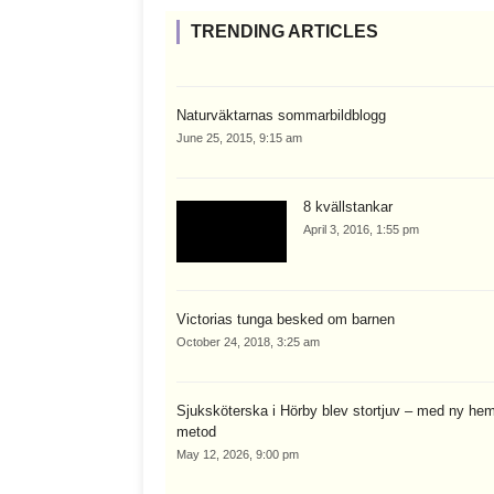
TRENDING ARTICLES
Naturväktarnas sommarbildblogg
June 25, 2015, 9:15 am
8 kvällstankar
April 3, 2016, 1:55 pm
Victorias tunga besked om barnen
October 24, 2018, 3:25 am
Sjuksköterska i Hörby blev stortjuv – med ny hem
metod
May 12, 2026, 9:00 pm