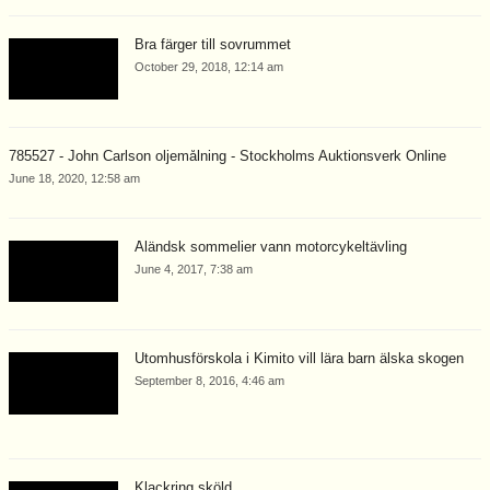
Bra färger till sovrummet
October 29, 2018, 12:14 am
785527 - John Carlson oljemålning - Stockholms Auktionsverk Online
June 18, 2020, 12:58 am
Åländsk sommelier vann motorcykeltävling
June 4, 2017, 7:38 am
Utomhusförskola i Kimito vill lära barn älska skogen
September 8, 2016, 4:46 am
Klackring sköld