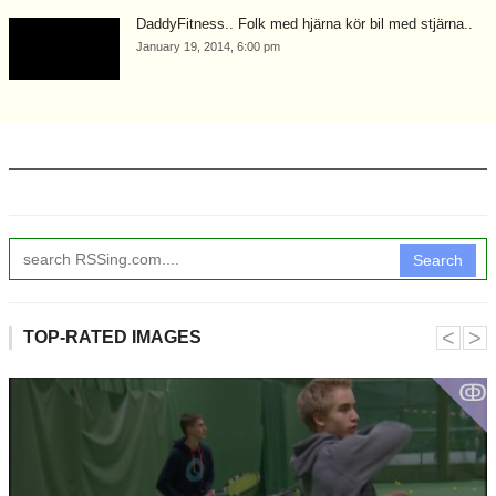
DaddyFitness.. Folk med hjärna kör bil med stjärna..
January 19, 2014, 6:00 pm
Search
˂
˃
TOP-RATED IMAGES
ↂ