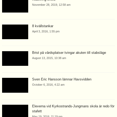
November 28, 2019, 12:58 am
8 kvällstankar
April 3, 2016, 1:55 pm
Brist på vårdsplatser tvingar akuten till stabsläge
August 13, 2015, 10:38 am
Sven Eric Hansson lämnar Havsvidden
October 6, 2016, 4:22 am
Eleverna vid Kyrkostrands-Jungmans skola är redo för
stafett
May 19, 2016, 11:19 pm