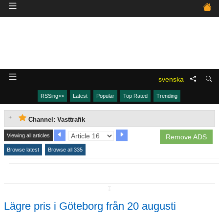
svenska
RSSing>>
Latest
Popular
Top Rated
Trending
Channel: Vasttrafik
Viewing all articles
Remove ADS
Browse latest
Browse all 335
↧
Lägre pris i Göteborg från 20 augusti