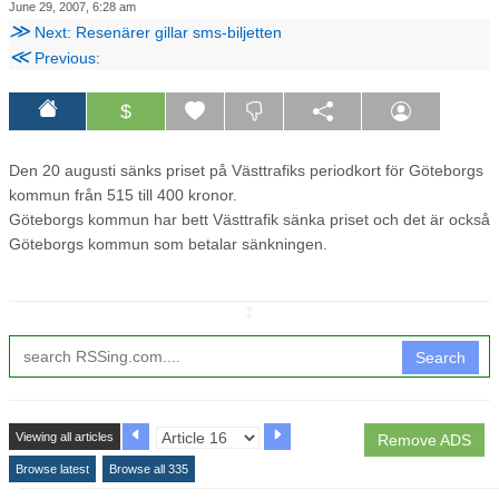
June 29, 2007, 6:28 am
≫
Next: Resenärer gillar sms-biljetten
≪
Previous:
$
Den 20 augusti sänks priset på Västtrafiks periodkort för Göteborgs
kommun från 515 till 400 kronor.
Göteborgs kommun har bett Västtrafik sänka priset och det är också
Göteborgs kommun som betalar sänkningen.
↧
Search
Viewing all articles
Remove ADS
Browse latest
Browse all 335