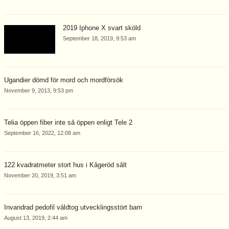
2019 Iphone X svart sköld
September 18, 2019, 9:53 am
Ugandier dömd för mord och mordförsök
November 9, 2013, 9:53 pm
Telia öppen fiber inte så öppen enligt Tele 2
September 16, 2022, 12:08 am
122 kvadratmeter stort hus i Kågeröd sålt
November 20, 2019, 3:51 am
Invandrad pedofil våldtog utvecklingsstört barn
August 13, 2019, 2:44 am